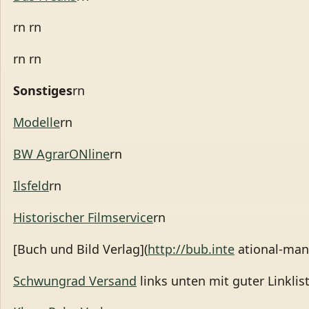
rn rn
rn rn
Sonstiges
rn
Modelle
rn
BW AgrarONline
rn
Ilsfeld
rn
Historischer Filmservice
rn
[Buch und Bild Verlag](
http://bub.inte
ational-man
Schwungrad Versand
links unten mit guter Linklist