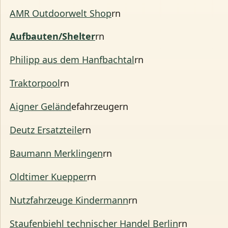
AMR Outdoorwelt Shop
rn
Aufbauten/Shelter
rn
Philipp aus dem Hanfbachtal
rn
Traktorpool
rn
Aigner Geländ
efahrzeugern
Deutz Ersatzteile
rn
Baumann Merklingen
rn
Oldtimer Kuepper
rn
Nutzfahrzeuge Kindermann
rn
Staufenbiehl technischer Handel Berlin
rn