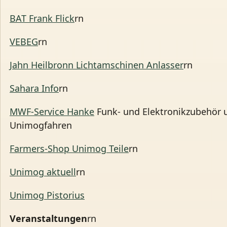
BAT Frank Flick
rn
VEBEG
rn
Jahn Heilbronn Lichtamschinen Anlasser
rn
Sahara Info
rn
MWF-Service Hanke
Funk- und Elektronikzubehör 
Unimogfahren
Farmers-Shop Unimog Teile
rn
Unimog aktuell
rn
Unimog Pistorius
Veranstaltungen
rn