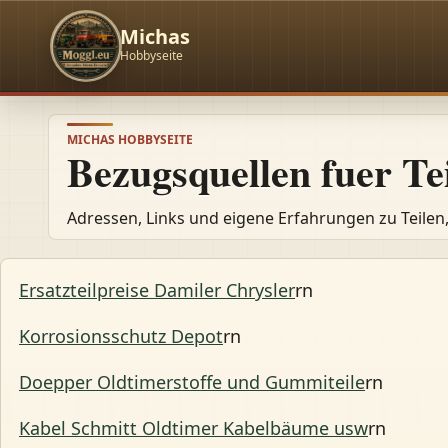
Michas
Hobbyseite
MICHAS HOBBYSEITE
Bezugsquellen fuer T
Adressen, Links und eigene Erfahrungen zu Teilen
Ersatzteilpreise Damiler Chrysler
rn
Korrosionsschutz Depot
rn
Doepper Oldtimerstoffe und Gummiteile
rn
Kabel Schmitt Oldtimer Kabelbäume usw
rn