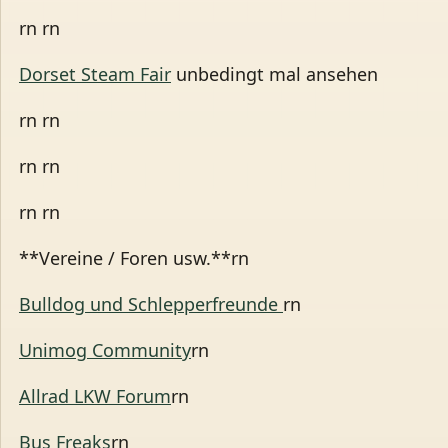
rn rn
Dorset Steam Fair
unbedingt mal ansehen
rn rn
rn rn
rn rn
**Vereine / Foren usw.**rn
Bulldog und Schlepperfreunde
rn
Unimog Community
rn
Allrad LKW Forum
rn
Bus Freaks
rn