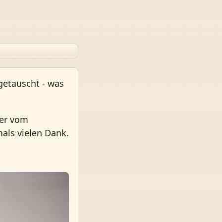
getauscht - was
der vom
mals vielen Dank.