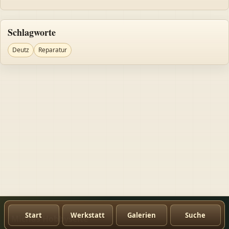
Schlagworte
Deutz
Reparatur
Start
Werkstatt
Galerien
Suche
Michas Hobbyseite