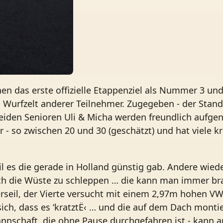
hen das erste offizielle Etappenziel als Nummer 3 und 
 Wurfzelt anderer Teilnehmer. Zugegeben - der Stand
 beiden Senioren Uli & Micha werden freundlich aufg
 - so zwischen 20 und 30 (geschätzt) und hat viele k
eil es die gerade in Holland günstig gab. Andere wied
ch die Wüste zu schleppen … die kann man immer br
erseil, der Vierte versucht mit einem 2,97m hohen VW
h, dass es ‘kratztË‹ … und die auf dem Dach montie
nnschaft, die ohne Pause durchgefahren ist - kann a