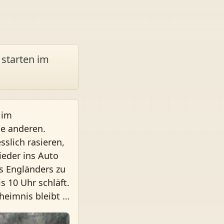
 starten im
 im
ie anderen.
slich rasieren,
ieder ins Auto
s Engländers zu
s 10 Uhr schläft.
heimnis bleibt …