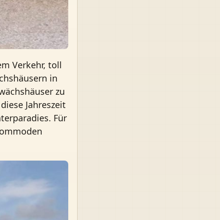
m Verkehr, toll
ächshäusern in
ewächshäuser zu
diese Jahreszeit
nterparadies. Für
o kommoden