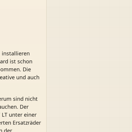
installieren
ard ist schon
enommen. Die
reative und auch
erum sind nicht
auchen. Der
 LT unter einer
rten Ersatzräder
n der