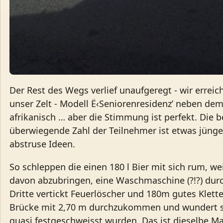
Der Rest des Wegs verlief unaufgeregt - wir erreic
unser Zelt - Modell Ë‹Seniorenresidenz’ neben dem
afrikanisch … aber die Stimmung ist perfekt. Die
überwiegende Zahl der Teilnehmer ist etwas jünger
abstruse Ideen.
So schleppen die einen 180 l Bier mit sich rum, w
davon abzubringen, eine Waschmaschine (?!?) dur
Dritte vertickt Feuerlöscher und 180m gutes Klett
Brücke mit 2,70 m durchzukommen und wundert sic
quasi festgeschweisst wurden. Das ist dieselbe Ma