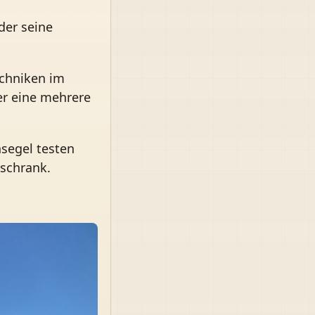
der seine
echniken im
er eine mehrere
segel testen
lschrank.