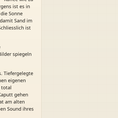
gens ist es in
t die Sonne
 damit Sand im
hliesslich ist
e
ilder spiegeln
. Tiefergelegte
nen eigenen
 total
Kaputt gehen
at am alten
den Sound ihres