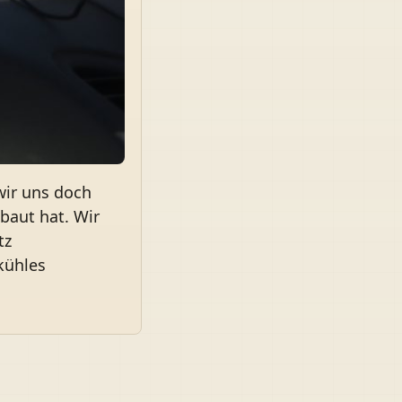
wir uns doch
baut hat. Wir
tz
kühles