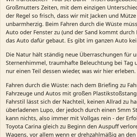
Großmutters Zeiten, mit dem einzigen Unterschied,
der Regel so frisch, dass wir mit Jacken und Mütz
unbarmherzig. Beim Fahren durch die Wüste müss
Auto oder Fenster zu (und der Sand kommt durch Ri
das Auto dafür gebaut. Es gibt im ganzen Auto kei
Die Natur hält ständig neue Überraschungen für u
Sternenhimmel, traumhafte Beleuchtung bei Tag un
nur einen Teil dessen wieder, was wir hier erleben.
Fahren durch die Wüste: nach dem Briefing zu Fah
Fahrzeuge und Autos mit großen Plastikstoßstang
Fahrstil lässt sich der Nachteil, keinen Allrad z
überladenen Lupo, der jedoch durch einen 5mm St
kann nichts, also immer mit Vollgas rein - der Er
Toyota Carina gleich zu Beginn den Auspuff verlor
Wagens, vor allem wenn er drehzahlmäßig an den Be