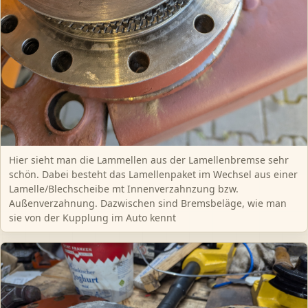
Hier sieht man die Lammellen aus der Lamellenbremse sehr
schön. Dabei besteht das Lamellenpaket im Wechsel aus einer
Lamelle/Blechscheibe mt Innenverzahnzung bzw.
Außenverzahnung. Dazwischen sind Bremsbeläge, wie man
sie von der Kupplung im Auto kennt