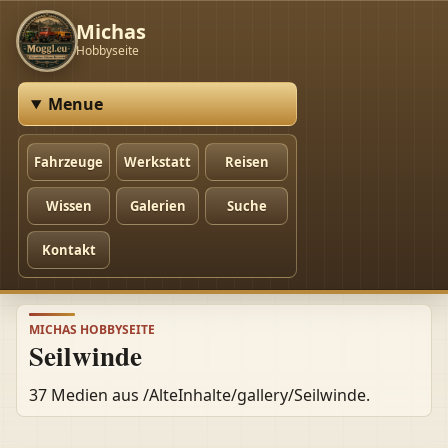
Michas
Hobbyseite
Menue
Fahrzeuge
Werkstatt
Reisen
Wissen
Galerien
Suche
Kontakt
MICHAS HOBBYSEITE
Seilwinde
37 Medien aus /AlteInhalte/gallery/Seilwinde.