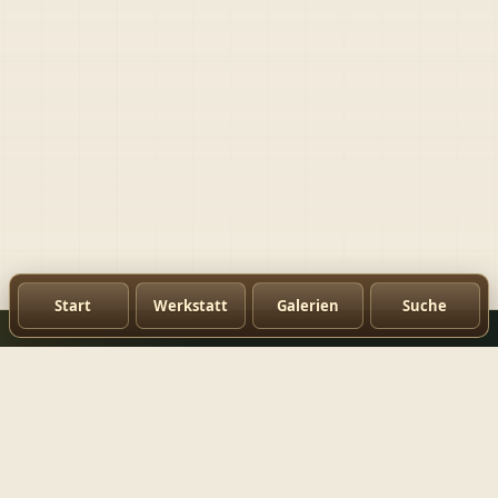
Start
Werkstatt
Galerien
Suche
Michas Hobbyseite
hier gibts Oldtimerwissen, Reparaturen, Reisen und
Bildergalerien.
Kontakt
Suche
Impressum
Datenschutz