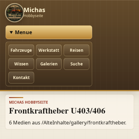
Michas
Hobbyseite
Menue
Fahrzeuge
Werkstatt
Reisen
Wissen
Galerien
Suche
Kontakt
MICHAS HOBBYSEITE
Frontkraftheber U403/406
6 Medien aus /AlteInhalte/gallery/frontkraftheber.